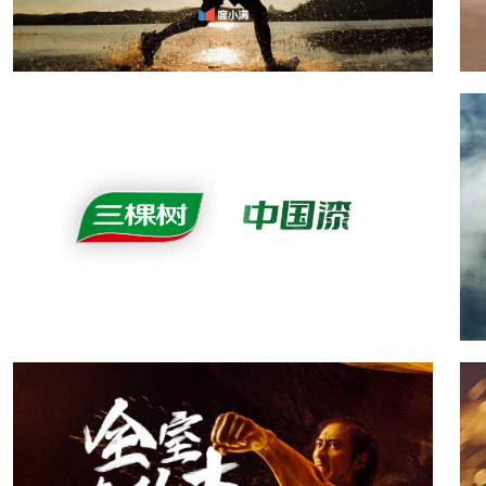
度小满青年节燃情宣传片
度小满青年节燃情宣传片
点击查看》
三棵树企业宣传片
三棵树企业宣传片