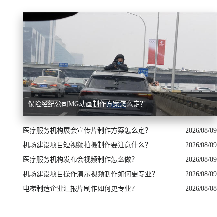
保险经纪公司MG动画制作方案怎么定？
医疗服务机构展会宣传片制作方案怎么定？
2026/08/09
机场建设项目短视频拍摄制作要注意什么？
2026/08/09
医疗服务机构发布会视频制作怎么做？
2026/08/09
机场建设项目操作演示视频制作如何更专业？
2026/08/09
电梯制造企业汇报片制作如何更专业？
2026/08/08