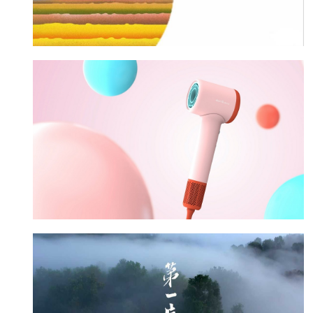
中石油《一滴油的旅程》
中石油《一滴油的旅程》
点击查看》
Deerma吹风机产品广告片
Deerma吹风机产品广告片