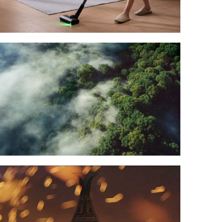
Deerma吸尘器产品广告片
Deerma吸尘器产品广告片
点击查看》
龙湖集团30周年宣传片
龙湖集团30周年宣传片