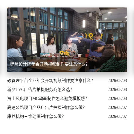
建筑设计院年会开场视频制作要注意什么？
碳管理平台企业年会开场视频制作要注意什么？
2026/08/08
新乡TVC广告片拍摄服务商怎么选？
2026/08/08
海上风电项目MG动画制作怎么避免模板感？
2026/08/08
高速公路项目产品广告片拍摄制作怎么做？
2026/08/07
康养机构三维动画制作怎么做？
2026/08/07