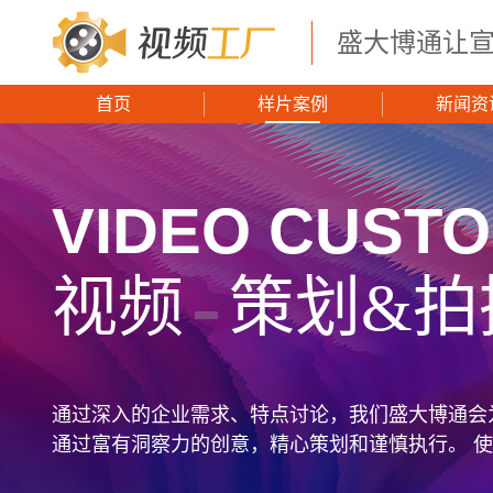
盛大博通让
首页
样片案例
新闻资
VIDEO CUSTO
视频
策划&拍
通过深入的企业需求、特点讨论，我们盛大博通会
通过富有洞察力的创意，精心策划和谨慎执行。 