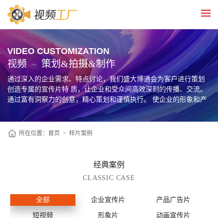
VIDEO CUSTOMIZATION
视频
策划&拍摄&制作
通过深入的企业需求、特点讨论，我们盛大博通会为客户进行策划
创造专属的宣传片特 质，让企业和受众间高效深刻的传播、交流。
通过富有洞察力的创意，精心策划和谨慎执行。 使企业的形象和产
品在大众视野里提高认知度，促使目标用户转化为企业忠诚的客
户。
所在位置：
首页
>
样片案例
经典案例
CLASSIC CASE
全部
企业宣传片
产品广告片
短视频
形象片
动画宣传片