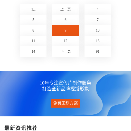
酱油竖屏广告
反诈竖屏微剧情片
1...
上一页
4
点击查看》
点击查看》
5
6
7
8
9
10
11
12
13
14
下一页
91
10年专注宣传片制作服务
打造全新品牌视觉形象
免费策划方案
最新资讯推荐