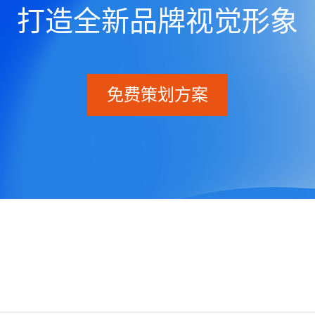
打造全新品牌视觉形象
免费策划方案