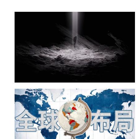
运动鞋产品三维动画
运动鞋产品三维动画
点击查看》