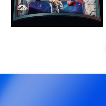
点击查看》
户外异形屏裸眼3D视频
户外异形屏裸眼3D视频
点击查看》