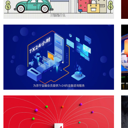
大会开场视频，MG动画
大会开场视频，MG动画
点击查看》
苏宁金融2.5D动画
苏宁金融2.5D动画