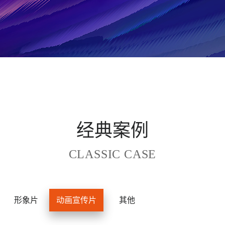
经典案例
CLASSIC CASE
形象片
动画宣传片
其他