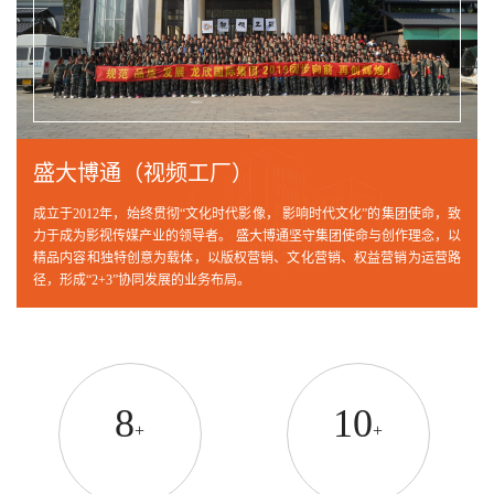
盛大博通（视频工厂）
成立于2012年，始终贯彻“文化时代影像， 影响时代文化”的集团使命，致
力于成为影视传媒产业的领导者。 盛大博通坚守集团使命与创作理念，以
精品内容和独特创意为载体，以版权营销、文化营销、权益营销为运营路
径，形成“2+3”协同发展的业务布局。
8
10
+
+