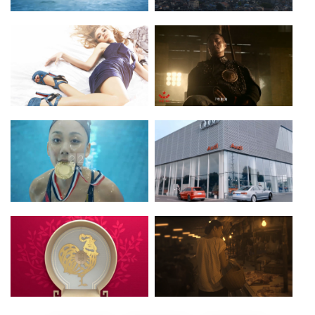
ZIOXX：赤尾 - 让接触更亲密
松下Panasonic - 爱净在身边
点击查看》
点击查看》
红星二锅头 - 张涵予携手红星二
汤普·格罗 TOP Gloria - 寻找篇
锅头广告大片
点击查看》
点击查看》
Midea 美的 - 品牌篇
Audi 奥迪 - 情感篇
点击查看》
点击查看》