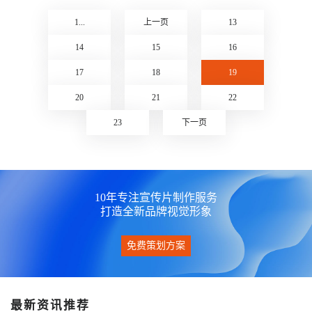
丝芙兰 - Happy Chinese New
来忆笼 - 真心造，老味道
Year from Clarins
1...
上一页
13
点击查看》
点击查看》
14
15
16
17
18
19
20
21
22
23
下一页
10年专注宣传片制作服务
打造全新品牌视觉形象
免费策划方案
最新资讯推荐