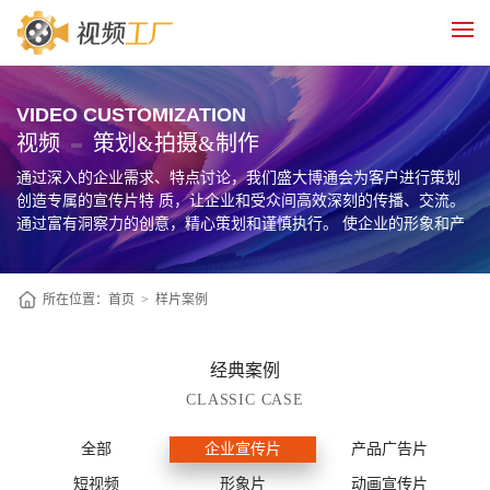
VIDEO CUSTOMIZATION
视频
策划&拍摄&制作
通过深入的企业需求、特点讨论，我们盛大博通会为客户进行策划
创造专属的宣传片特 质，让企业和受众间高效深刻的传播、交流。
通过富有洞察力的创意，精心策划和谨慎执行。 使企业的形象和产
品在大众视野里提高认知度，促使目标用户转化为企业忠诚的客
户。
所在位置：
首页
>
样片案例
经典案例
CLASSIC CASE
全部
企业宣传片
产品广告片
短视频
形象片
动画宣传片