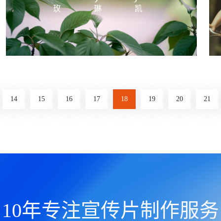
点击查看》
玫琳凯 - 怡日健
只有自己活出健康，才能引领健康。
14
15
16
17
18
19
20
21
点击查看》
10年专注宣传片制作服务