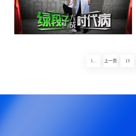
点击查看》
汤臣倍健 - 绿段子大战时代病
大鹏和姚明亲力打造一个充满神经质的患者，讲
述了一个患有时代病的患者，是如何在时代的洪
1...
上一页
13
流之中迷失自我。汤臣倍健这次打造的广告片，
全片都没有植入硬性的广告，而是用一种引人思
考的方式，让我们感受真正的时代洪流是怎么样
的。
点击查看》