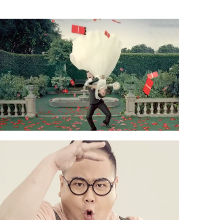
天猫 - 双11广告
去年天猫的“双十一狂欢”办得像在过大年。倒抱
新娘拿裙摆接红包、男人化着大浓妆……笑点轻
松get的同时，也没忘记勾引你的钱包。
点击查看》