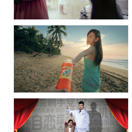
中国移动 - M811
点击查看》
美年达 - 同程旅游
此条广告​是今年美年达携手同程旅游举办的“同
程旅游有票，免费游景点”活动而拍摄的宣传
片。