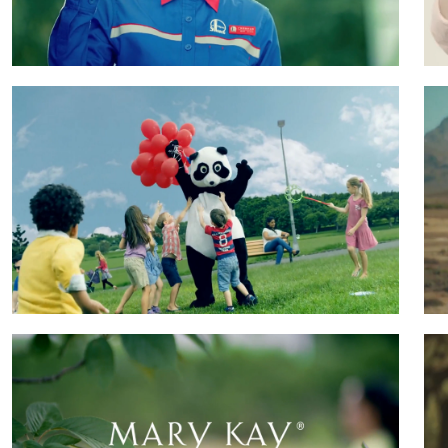
中国石化 - 绿动中国篇
让我们携手同行，绿动美丽中国
点击查看》
海南航空 - 品牌篇
海南航空以熊猫旗袍鸟巢等中国地标性建筑和吉
祥物，拉力凸显出中国的特色，同时在场景中显
示出海南航空遍布全球的广辐射面，来突出海南
航空的优势。