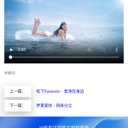
关键词：
上一篇：
松下Panasonic - 爱净在身边
下一篇：
罗莱家纺 - 同床分立
10年专注宣传片制作服务