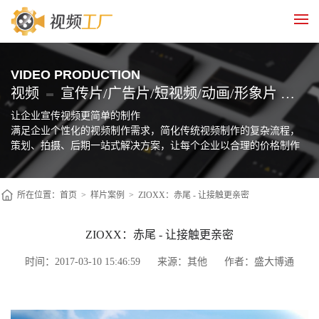
VIDEO PRODUCTION
视频
宣传片/广告片/短视频/动画/形象片 制作
让企业宣传视频更简单的制作
满足企业个性化的视频制作需求，简化传统视频制作的复杂流程，
策划、拍摄、后期一站式解决方案，让每个企业以合理的价格制作
自己的宣传片
所在位置：
首页
>
样片案例
>
ZIOXX：赤尾 - 让接触更亲密
ZIOXX：赤尾 - 让接触更亲密
时间：2017-03-10 15:46:59
来源：其他
作者：盛大博通