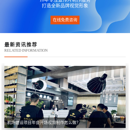
打造全新品牌视觉形象
在线免费咨询
最新资讯推荐
RELATED INFORMATION
机场建设项目年会开场视频制作怎么做？