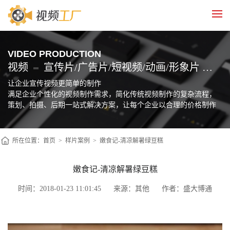
VIDEO PRODUCTION
视频
宣传片/广告片/短视频/动画/形象片 制作
让企业宣传视频更简单的制作
满足企业个性化的视频制作需求，简化传统视频制作的复杂流程，
策划、拍摄、后期一站式解决方案，让每个企业以合理的价格制作
自己的宣传片
所在位置：
首页
>
样片案例
>
嫩食记-清凉解暑绿豆糕
嫩食记-清凉解暑绿豆糕
时间：2018-01-23 11:01:45
来源：其他
作者：盛大博通