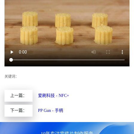
关键词：
上一篇：
爱刷科技 - NFC+
下一篇：
PP Gun - 手柄
10年专注宣传片制作服务