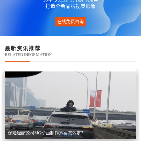
打造全新品牌视觉形象
在线免费咨询
最新资讯推荐
RELATED INFORMATION
保险经纪公司MG动画制作方案怎么定？