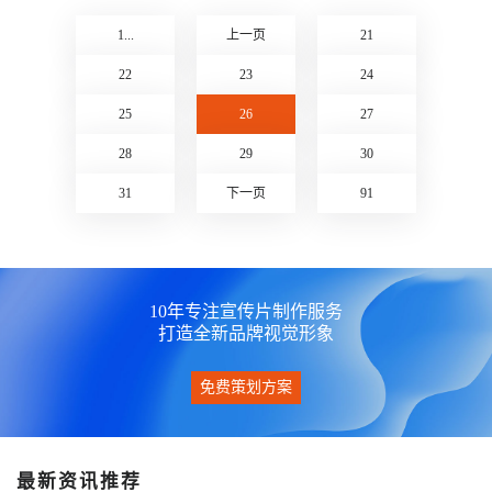
九冶公司复工疫情防控宣传片
中宏保险宣传片
1...
上一页
21
点击查看》
点击查看》
22
23
24
25
26
27
28
29
30
31
下一页
91
10年专注宣传片制作服务
打造全新品牌视觉形象
免费策划方案
最新资讯推荐