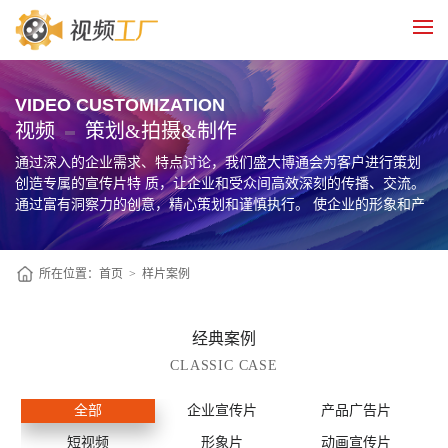
VIDEO CUSTOMIZATION
视频
策划&拍摄&制作
通过深入的企业需求、特点讨论，我们盛大博通会为客户进行策划
创造专属的宣传片特 质，让企业和受众间高效深刻的传播、交流。
通过富有洞察力的创意，精心策划和谨慎执行。 使企业的形象和产
品在大众视野里提高认知度，促使目标用户转化为企业忠诚的客
户。
所在位置：
首页
>
样片案例
经典案例
CLASSIC CASE
全部
企业宣传片
产品广告片
短视频
形象片
动画宣传片