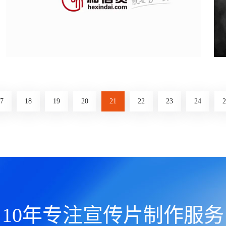
点击查看》
和信贷产品广告片
​和信贷被称作引擎荷包，作为借贷平台，小额贷
款，保证用户资金安全，为用户产生可观的收
7
18
19
20
21
22
23
24
2
益。
点击查看》
10年专注宣传片制作服务