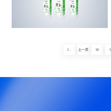
点击查看》
特仑苏产品广告片
特仑苏有机健康概念，具化为知乎范的自然科学
1...
上一页
16
1
知识，用知识赋予品牌，值得信任的专业形象。
点击查看》