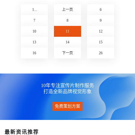
贝京致插座
LavaRadio - 环境音响
1...
上一页
6
点击查看》
点击查看》
7
8
9
10
11
12
13
14
15
16
下一页
26
10年专注宣传片制作服务
打造全新品牌视觉形象
免费策划方案
最新资讯推荐