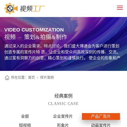
VIDEO CUSTOMIZATION
视频
策划&拍摄&制作
通过深入的企业需求、特点讨论，我们盛大博通会为客户进行策划
创造专属的宣传片特 质，让企业和受众间高效深刻的传播、交流。
通过富有洞察力的创意，精心策划和谨慎执行。 使企业的形象和产
品在大众视野里提高认知度，促使目标用户转化为企业忠诚的客
户。
所在位置：
首页
>
样片案例
经典案例
CLASSIC CASE
全部
企业宣传片
产品广告片
短视频
形象片
动画宣传片