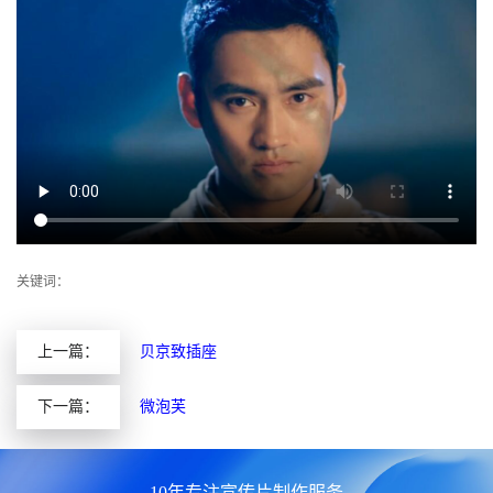
关键词：
上一篇：
贝京致插座
下一篇：
微泡芙
10年专注宣传片制作服务