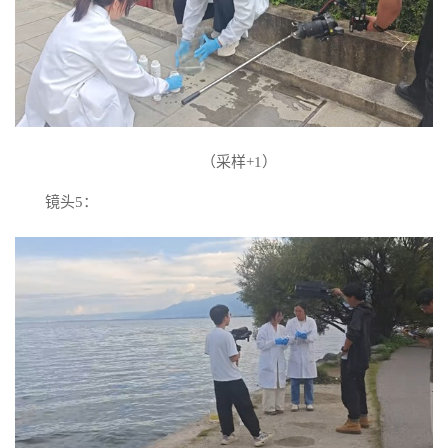
（采样+1）
镜头5：