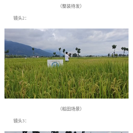
（整装待发）
镜头2：
（稻田场景）
镜头3：