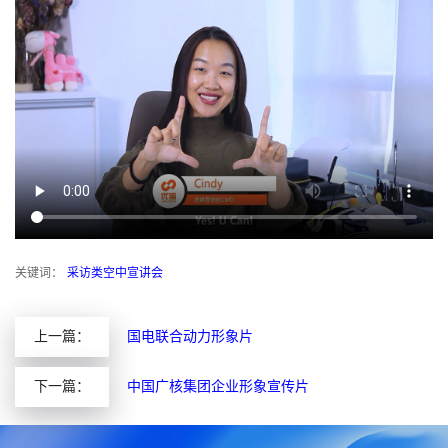
关键词：
采访类空中宣讲会
上一篇：
国电联合动力形象片
下一篇：
中国广核集团企业形象宣传片