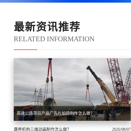
最新资讯推荐
RELATED INFORMATION
高速公路项目产品广告片拍摄制作怎么做？
康养机构三维动画制作怎么做？
2026/08/07