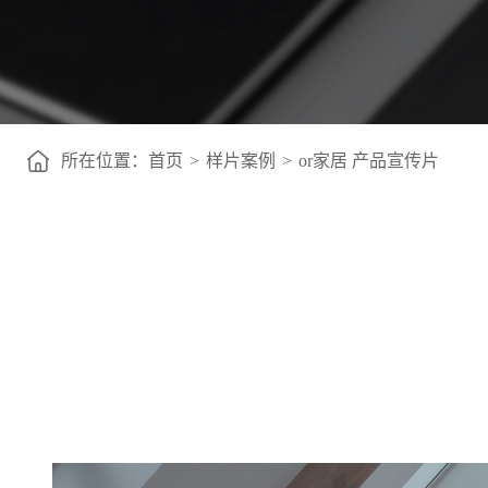
所在位置：
首页
>
样片案例
>
or家居 产品宣传片