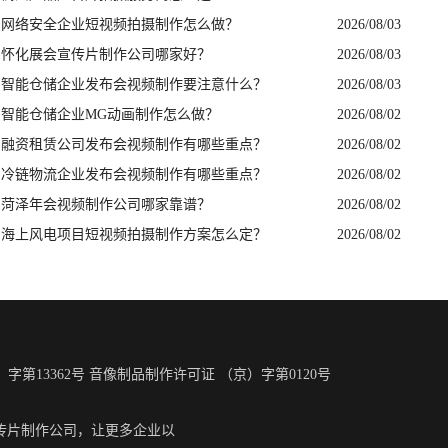
网络安全企业短视频拍摄制作怎么做？
2026/08/03
怀化展会宣传片制作公司哪家好？
2026/08/03
智能仓储企业发布会视频制作要注意什么？
2026/08/03
智能仓储企业MG动画制作怎么做？
2026/08/02
融资租赁公司发布会视频制作有哪些重点？
2026/08/02
冷链物流企业发布会视频制作有哪些重点？
2026/08/02
菏泽年会视频制作公司哪家靠谱？
2026/08/02
海上风电项目短视频拍摄制作方案怎么定？
2026/08/02
第13362号
音像制品制作许可证 （京）字第0120号
传片制作公司
，让更多企业以