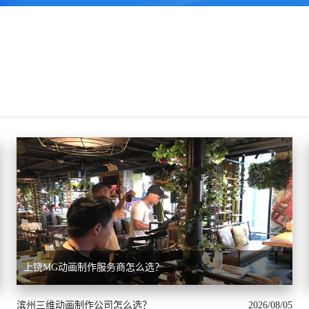
上饶MG动画制作服务商怎么选？
滨州三维动画制作公司怎么选？
2026/08/05