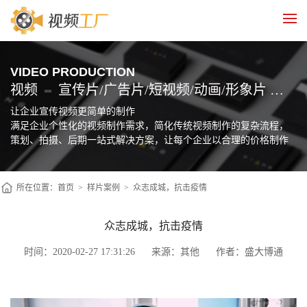
VIDEO PRODUCTION
视频
宣传片/广告片/短视频/动画/形象片 制作
让企业宣传视频更简单的制作
满足企业个性化的视频制作需求，简化传统视频制作的复杂流程，
策划、拍摄、后期一站式解决方案，让每个企业以合理的价格制作
自己的宣传片
所在位置：
首页
>
样片案例
>
众志成城，抗击疫情
众志成城，抗击疫情
时间：2020-02-27 17:31:26
来源：其他
作者：盛大博通