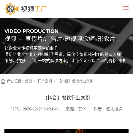
VIDEO PRODUCTION
视频
宣传片/广告片/短视频/动画/形象片 制作
让企业宣传视频更简单的制作
满足企业个性化的视频制作需求，简化传统视频制作的复杂流程，
策划、拍摄、后期一站式解决方案，让每个企业以合理的价格制作
自己的宣传片
所在位置：
首页
>
样片案例
>
【抖音】餐饮行业案例
【抖音】餐饮行业案例
时间：2020-12-29 14:34:40
来源：其他
作者：盛大博通