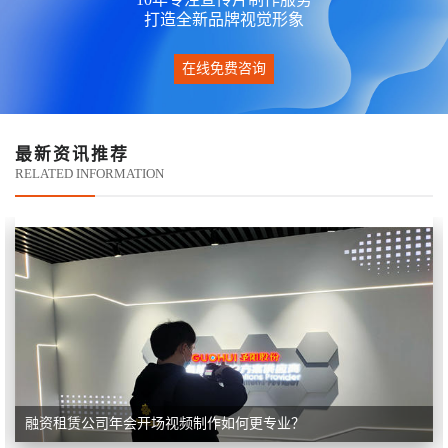
打造全新品牌视觉形象
在线免费咨询
最新资讯推荐
RELATED INFORMATION
融资租赁公司年会开场视频制作如何更专业？