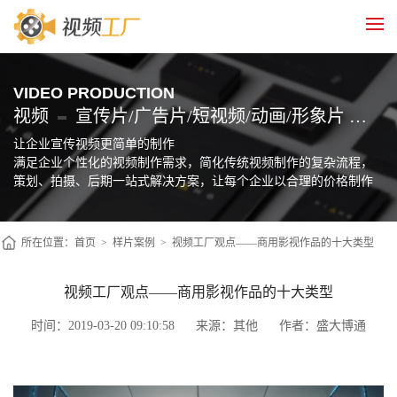
VIDEO PRODUCTION
视频
宣传片/广告片/短视频/动画/形象片 制作
让企业宣传视频更简单的制作
满足企业个性化的视频制作需求，简化传统视频制作的复杂流程，
策划、拍摄、后期一站式解决方案，让每个企业以合理的价格制作
自己的宣传片
所在位置：
首页
>
样片案例
>
视频工厂观点——商用影视作品的十大类型
视频工厂观点——商用影视作品的十大类型
时间：2019-03-20 09:10:58
来源：其他
作者：盛大博通