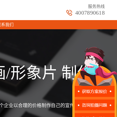
服务热线
4007890618
联系我们
画/形象片 制作
个企业以合理的价格制作自己的宣传片