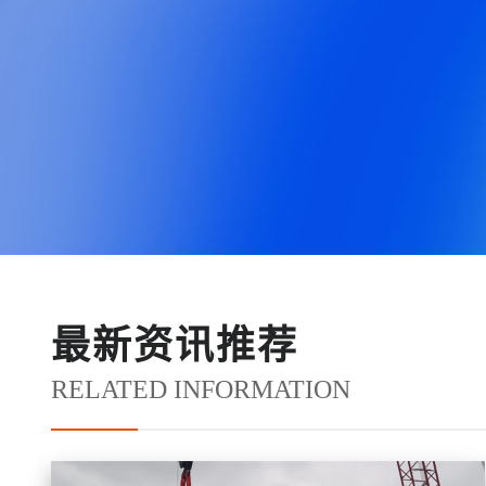
最新资讯推荐
RELATED INFORMATION