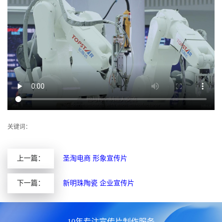
关键词：
上一篇：
圣淘电商 形象宣传片
下一篇：
新明珠陶瓷 企业宣传片
10年专注宣传片制作服务