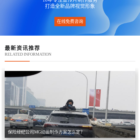
打造全新品牌视觉形象
在线免费咨询
最新资讯推荐
RELATED INFORMATION
保险经纪公司MG动画制作方案怎么定？