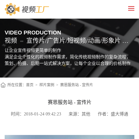
VIDEO PRODUCTION
视频
宣传片/广告片/短视频/动画/形象片 制作
让企业宣传视频更简单的制作
满足企业个性化的视频制作需求，简化传统视频制作的复杂流程，
策划、拍摄、后期一站式解决方案，让每个企业以合理的价格制作
自己的宣传片
所在位置：
首页
>
样片案例
>
赛恩服务站 - 宣传片
赛恩服务站 - 宣传片
时间：2018-01-24 09:42:23
来源：其他
作者：盛大博通