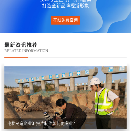
打造全新品牌视觉形象
在线免费咨询
最新资讯推荐
RELATED INFORMATION
电梯制造企业汇报片制作如何更专业？