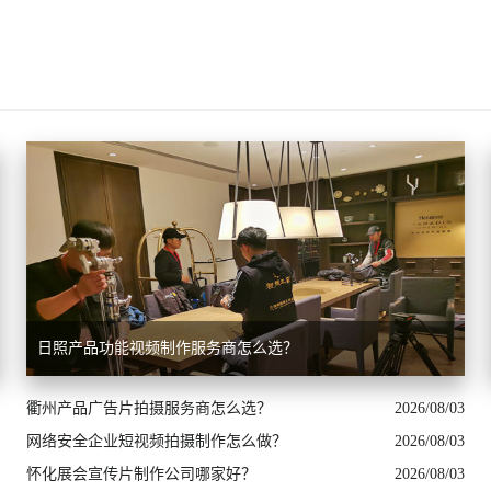
日照产品功能视频制作服务商怎么选？
衢州产品广告片拍摄服务商怎么选？
2026/08/03
网络安全企业短视频拍摄制作怎么做？
2026/08/03
怀化展会宣传片制作公司哪家好？
2026/08/03