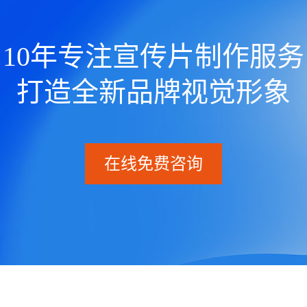
10年专注宣传片制作服务
打造全新品牌视觉形象
在线免费咨询