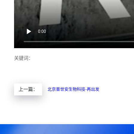
关键词：
上一篇：
北京普世安生物科技-再出发