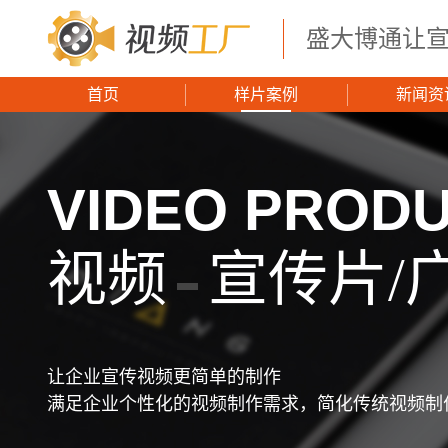
盛大博通让
首页
样片案例
新闻资
VIDEO PROD
视频
宣传片/
让企业宣传视频更简单的制作
满足企业个性化的视频制作需求，简化传统视频制