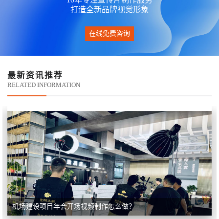
打造全新品牌视觉形象
在线免费咨询
最新资讯推荐
RELATED INFORMATION
机场建设项目年会开场视频制作怎么做？