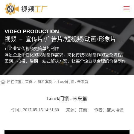
VIDEO PRODUCTION
视频
宣传片/广告片/短视频/动画/形象片 制作
让企业宣传视频更简单的制作
满足企业个性化的视频制作需求，简化传统视频制作的复杂流程，
策划、拍摄、后期一站式解决方案，让每个企业以合理的价格制作
自己的宣传片
所在位置：
首页
>
样片案例
>
Loock门锁 - 未来篇
Loock门锁 - 未来篇
时间：2017-05-15 14:31:30
来源：其他
作者：盛大博通