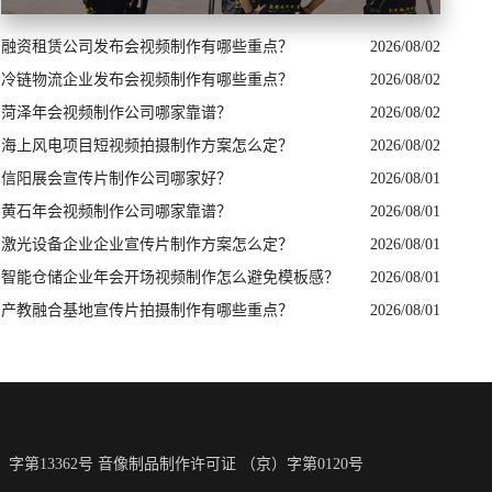
融资租赁公司发布会视频制作有哪些重点？
2026/08/02
冷链物流企业发布会视频制作有哪些重点？
2026/08/02
菏泽年会视频制作公司哪家靠谱？
2026/08/02
海上风电项目短视频拍摄制作方案怎么定？
2026/08/02
信阳展会宣传片制作公司哪家好？
2026/08/01
黄石年会视频制作公司哪家靠谱？
2026/08/01
激光设备企业企业宣传片制作方案怎么定？
2026/08/01
智能仓储企业年会开场视频制作怎么避免模板感？
2026/08/01
产教融合基地宣传片拍摄制作有哪些重点？
2026/08/01
第13362号
音像制品制作许可证 （京）字第0120号