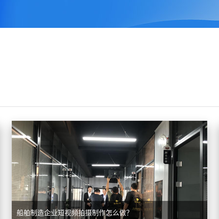
船舶制造企业短视频拍摄制作怎么做？