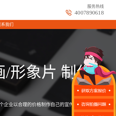
服务热线
4007890618
联系我们
画/形象片 制作
个企业以合理的价格制作自己的宣传片