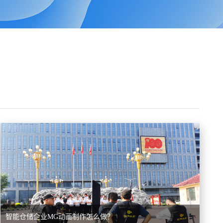
智能仓储企业MG动画制作怎么做？