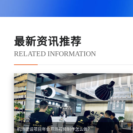
最新资讯推荐
RELATED INFORMATION
机场建设项目年会开场视频制作怎么做？