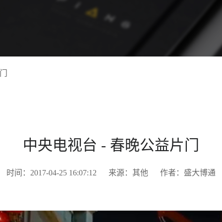
片门
中央电视台 - 春晚公益片门
时间：2017-04-25 16:07:12
来源：其他
作者：盛大博通