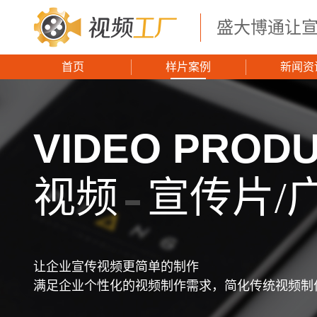
盛大博通让
首页
样片案例
新闻资
VIDEO PROD
视频
宣传片/
让企业宣传视频更简单的制作
满足企业个性化的视频制作需求，简化传统视频制