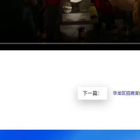
下一篇：
华龙区招商宣传