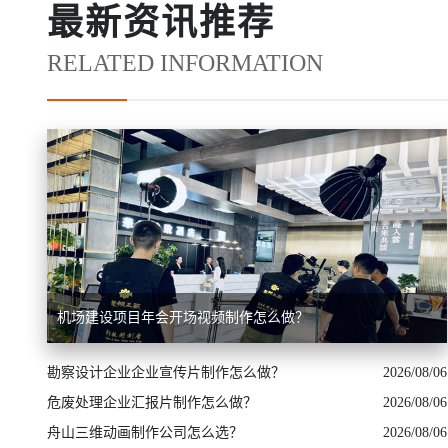
最新资讯推荐
RELATED INFORMATION
机场建设项目年会开场视频制作怎么做？
勘察设计企业企业宣传片制作怎么做？
2026/08/06
危废处理企业汇报片制作怎么做？
2026/08/06
舟山三维动画制作公司怎么选？
2026/08/06