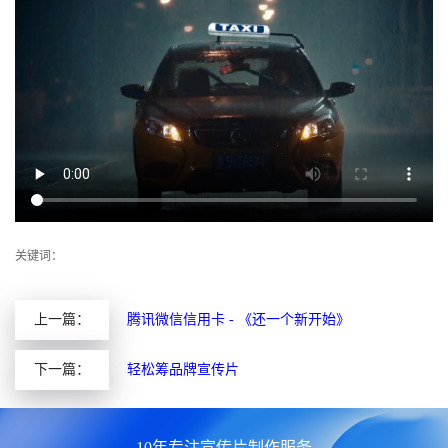
关键词：
上一篇：
腾讯微信信用卡 - 《还一个新开始》
下一篇：
轻松筹品牌宣传片
10年专注宣传片制作服务