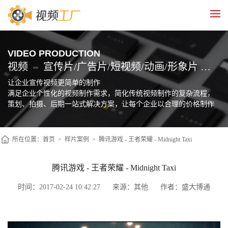
VIDEO PRODUCTION
视频
宣传片/广告片/短视频/动画/形象片 制作
让企业宣传视频更简单的制作
满足企业个性化的视频制作需求，简化传统视频制作的复杂流程，
策划、拍摄、后期一站式解决方案，让每个企业以合理的价格制作
自己的宣传片
所在位置：
首页
>
样片案例
>
腾讯游戏 - 王者荣耀 - Midnight Taxi
腾讯游戏 - 王者荣耀 - Midnight Taxi
时间：2017-02-24 10:42:27
来源：其他
作者：盛大博通