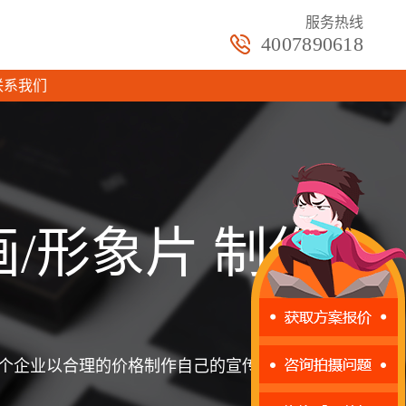
服务热线
4007890618
联系我们
画/形象片 制作
个企业以合理的价格制作自己的宣传片