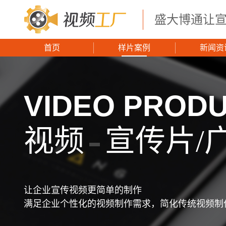
盛大博通让
首页
样片案例
新闻资
VIDEO PROD
视频
宣传片/
让企业宣传视频更简单的制作
满足企业个性化的视频制作需求，简化传统视频制