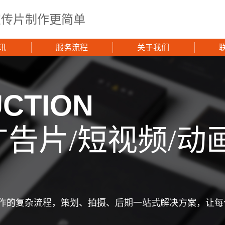
宣传片制作更简单
讯
服务流程
关于我们
UCTION
广告片/短视频/动
作的复杂流程，策划、拍摄、后期一站式解决方案，让每