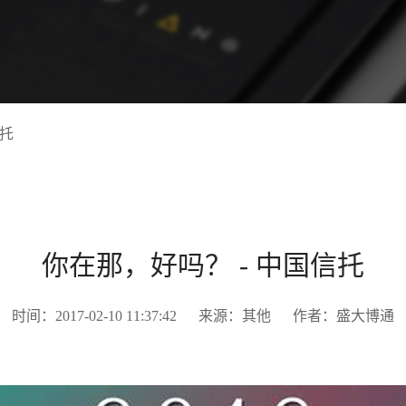
信托
你在那，好吗？ - 中国信托
时间：2017-02-10 11:37:42
来源：其他
作者：盛大博通