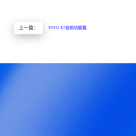
上一篇：
VIVO X7自拍功能篇