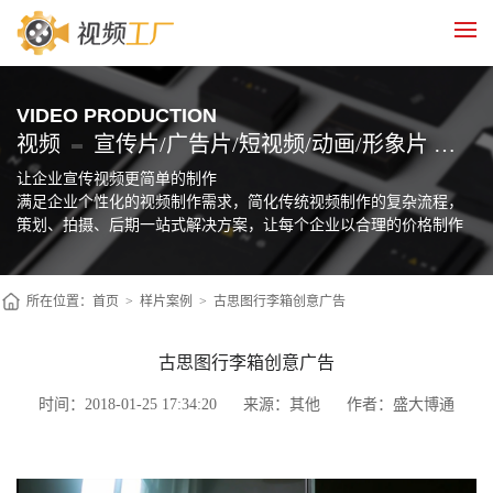
VIDEO PRODUCTION
视频
宣传片/广告片/短视频/动画/形象片 制作
让企业宣传视频更简单的制作
满足企业个性化的视频制作需求，简化传统视频制作的复杂流程，
策划、拍摄、后期一站式解决方案，让每个企业以合理的价格制作
自己的宣传片
所在位置：
首页
>
样片案例
>
古思图行李箱创意广告
古思图行李箱创意广告
时间：2018-01-25 17:34:20
来源：其他
作者：盛大博通