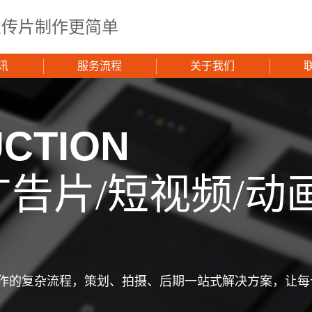
宣传片制作更简单
讯
服务流程
关于我们
UCTION
广告片/短视频/动
作的复杂流程，策划、拍摄、后期一站式解决方案，让每