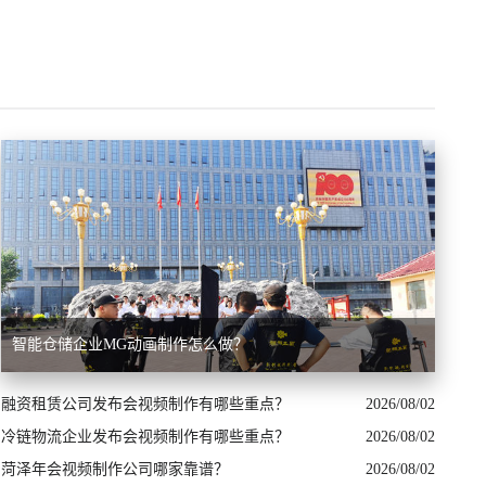
智能仓储企业MG动画制作怎么做？
融资租赁公司发布会视频制作有哪些重点？
2026/08/02
冷链物流企业发布会视频制作有哪些重点？
2026/08/02
菏泽年会视频制作公司哪家靠谱？
2026/08/02