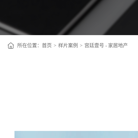
所在位置：
首页
>
样片案例
>
宫廷壹号 - 家居地产