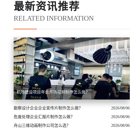
最新资讯推荐
RELATED INFORMATION
机场建设项目年会开场视频制作怎么做？
勘察设计企业企业宣传片制作怎么做？
2026/08/06
危废处理企业汇报片制作怎么做？
2026/08/06
舟山三维动画制作公司怎么选？
2026/08/06