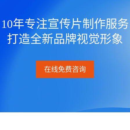
10年专注宣传片制作服务
打造全新品牌视觉形象
在线免费咨询