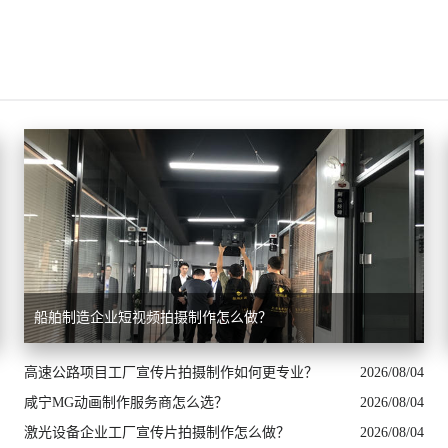
船舶制造企业短视频拍摄制作怎么做？
高速公路项目工厂宣传片拍摄制作如何更专业？
2026/08/04
咸宁MG动画制作服务商怎么选？
2026/08/04
激光设备企业工厂宣传片拍摄制作怎么做？
2026/08/04