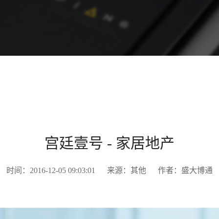
宫廷壹号 - 家居地产
时间：2016-12-05 09:03:01
来源：其他
作者：盛大博通