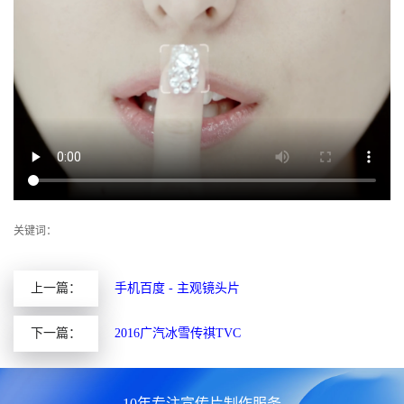
关键词：
上一篇：
手机百度 - 主观镜头片
下一篇：
2016广汽冰雪传祺TVC
10年专注宣传片制作服务