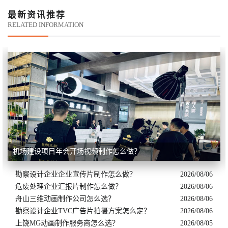
最新资讯推荐
RELATED INFORMATION
机场建设项目年会开场视频制作怎么做？
勘察设计企业企业宣传片制作怎么做？
2026/08/06
危废处理企业汇报片制作怎么做？
2026/08/06
舟山三维动画制作公司怎么选？
2026/08/06
勘察设计企业TVC广告片拍摄方案怎么定？
2026/08/06
上饶MG动画制作服务商怎么选？
2026/08/05