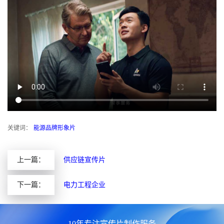
关键词：
能源品牌形象片
上一篇：
供应链宣传片
下一篇：
电力工程企业
10年专注宣传片制作服务