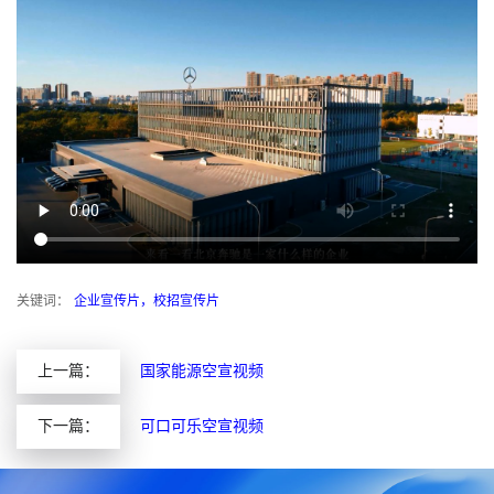
关键词：
企业宣传片，校招宣传片
上一篇：
国家能源空宣视频
下一篇：
可口可乐空宣视频